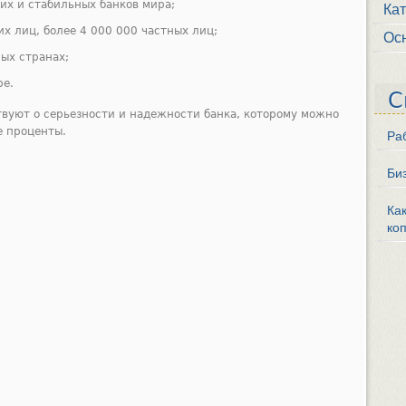
их и стабильных банков мира;
Ка
х лиц, более 4 000 000 частных лиц;
Ос
ых странах;
ре.
С
вуют о серьезности и надежности банка, которому можно
е проценты.
Ра
Би
Ка
коп