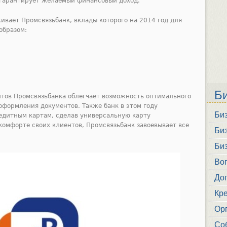
 гарантирует желаемый финансовый доход.
ивает Промсвязьбанк, вклады которого на 2014 год для
образом:
Б
тов Промсвязьбанка облегчает возможность оптимального
оформления документов. Также банк в этом году
Би
едитным картам, сделав универсальную карту
 комфорте своих клиентов, Промсвязьбанк завоевывает все
Би
Би
Во
До
Кр
Ор
Со