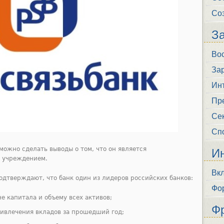
Со
З
Во
Зар
Инт
Пр
Се
Сп
можно сделать выводы о том, что он является
И
 учреждением.
Вк
одтверждают, что банк один из лидеров российских банков:
Фо
не капитала и объему всех активов;
Ф
ривлечения вкладов за прошедший год;