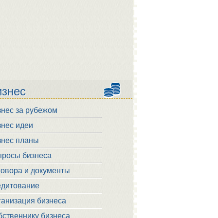
изнес
знес за рубежом
знес идеи
знес планы
просы бизнеса
говора и документы
едитование
ганизация бизнеса
бственнику бизнеса