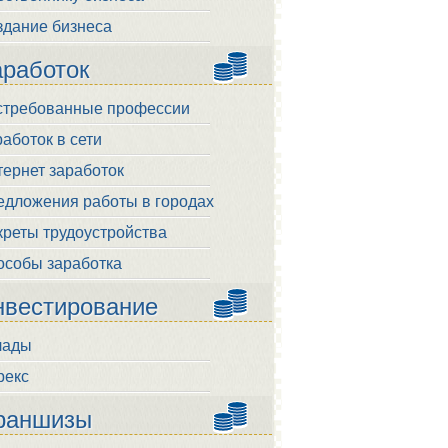
здание бизнеса
аработок
стребованные профессии
аботок в сети
ернет заработок
едложения работы в городах
креты трудоустройства
особы заработка
нвестирование
лады
рекс
раншизы