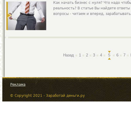
Как начать бизнес с нуля? Что надо чтоб
реальность? В статье Вы найдете ответы 
вопросы - читаем и вперед, зарабатывать
Назад
1
2
3
4
5
6
7
Реклама
© Copyright 2021 - Заработай деньги.ру